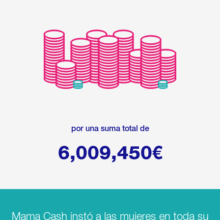
por una suma total de
6,009,450
€
Mama Cash instó a las mujeres en toda su