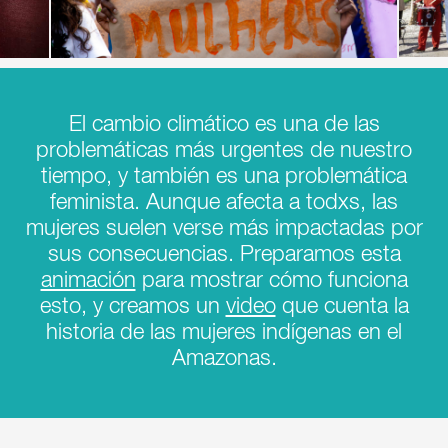
El cambio climático es una de las
problemáticas más urgentes de nuestro
tiempo, y también es una problemática
feminista. Aunque afecta a todxs, las
mujeres suelen verse más impactadas por
sus consecuencias. Preparamos esta
animación
para mostrar cómo funciona
esto, y creamos un
video
que cuenta la
historia de las mujeres indígenas en el
Amazonas.