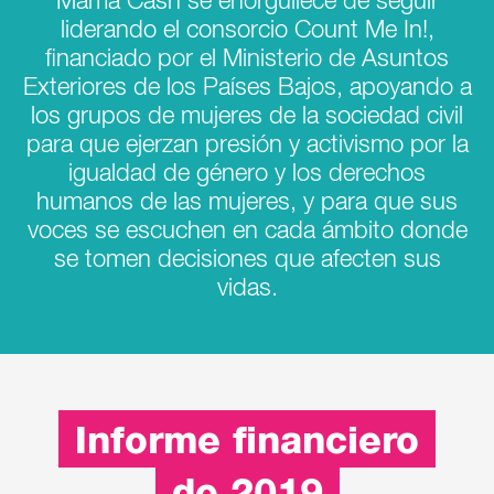
Mama Cash se enorgullece de seguir
liderando el consorcio Count Me In!,
financiado por el Ministerio de Asuntos
Exteriores de los Países Bajos, apoyando a
los grupos de mujeres de la sociedad civil
para que ejerzan presión y activismo por la
igualdad de género y los derechos
humanos de las mujeres, y para que sus
voces se escuchen en cada ámbito donde
se tomen decisiones que afecten sus
vidas.
Informe financiero