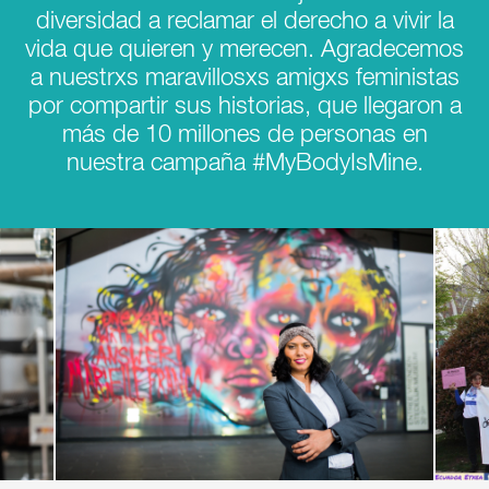
diversidad a reclamar el derecho a vivir la
vida que quieren y merecen. Agradecemos
a nuestrxs maravillosxs amigxs feministas
por compartir sus historias, que llegaron a
más de 10 millones de personas en
nuestra campaña #MyBodyIsMine.