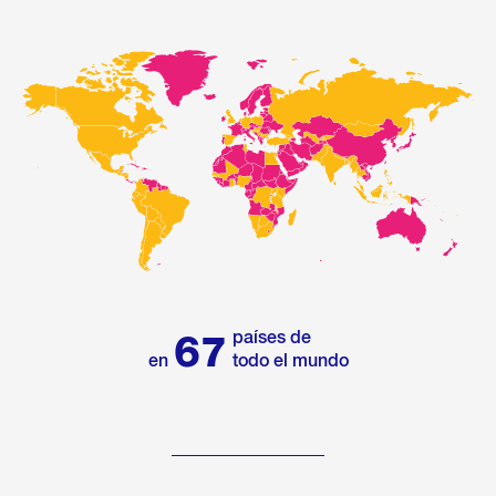
países de
67
en
todo el mundo